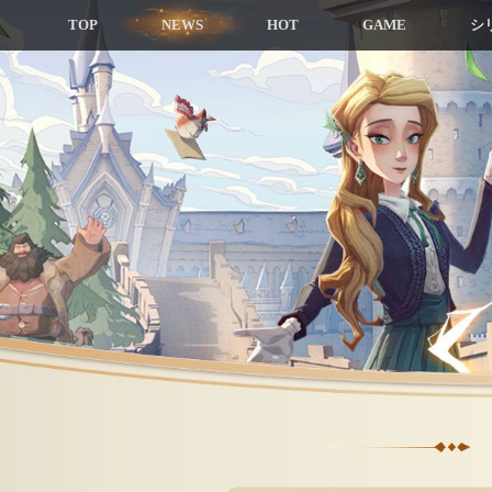
TOP
NEWS
HOT
GAME
シ